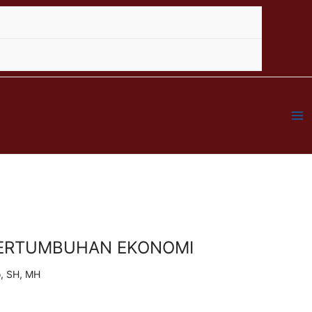
Ma
Me
 PERTUMBUHAN EKONOMI
o, SH, MH