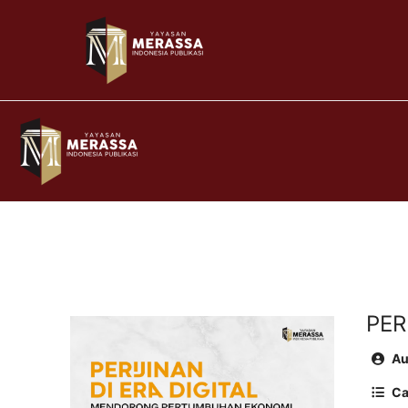
PER
Au
Ca